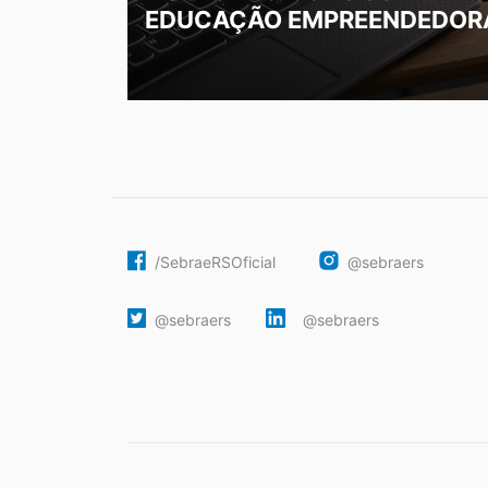
EDUCAÇÃO EMPREENDEDOR
/SebraeRSOficial
@sebraers
@sebraers
@sebraers